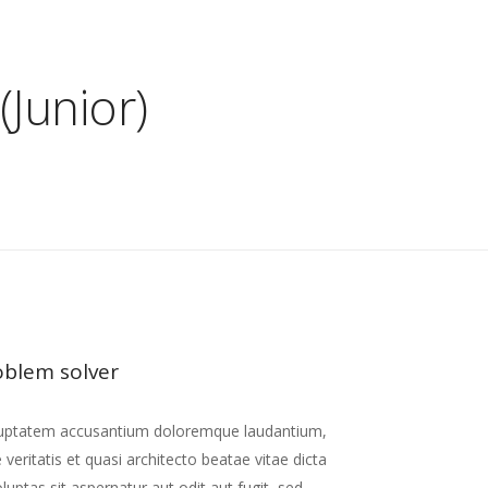
ACCUEIL
A PROPO
(Junior)
A pr
L’équ
oblem solver
 voluptatem accusantium doloremque laudantium,
eritatis et quasi architecto beatae vitae dicta
ptas sit aspernatur aut odit aut fugit, sed