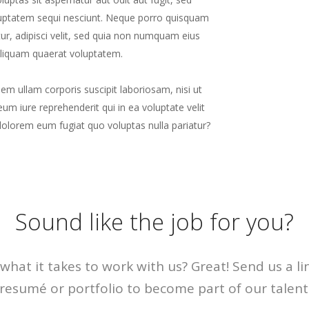
luptatem sequi nesciunt. Neque porro quisquam
ur, adipisci velit, sed quia non numquam eius
liquam quaerat voluptatem.
m ullam corporis suscipit laboriosam, nisi ut
m iure reprehenderit qui in ea voluptate velit
dolorem eum fugiat quo voluptas nulla pariatur?
Sound like the job for you?
what it takes to work with us? Great! Send us a li
resumé or portfolio to become part of our talent