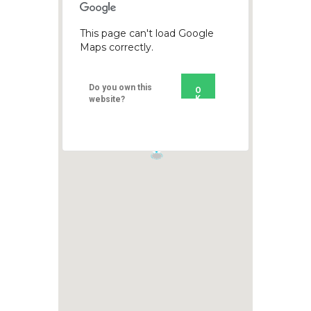
This page can't load Google
Maps correctly.
Do you own this
O
K
website?
1