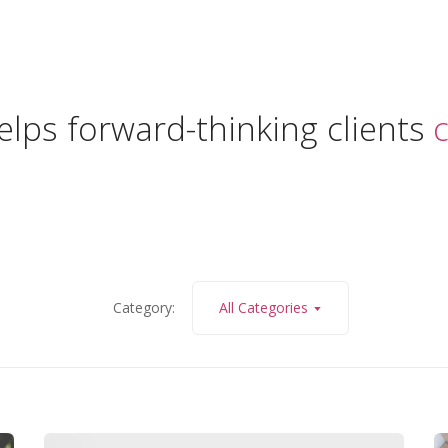
ACCUEIL
A PROPO
A pr
ps forward-thinking clients
con
L’équ
Category:
All Categories