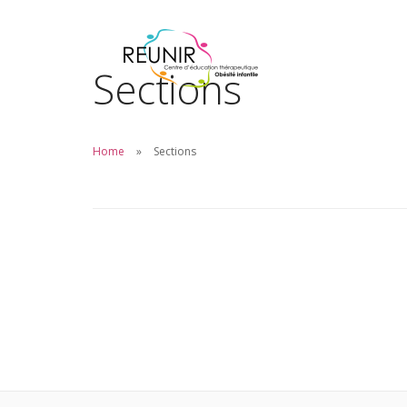
Sections
Home
Sections