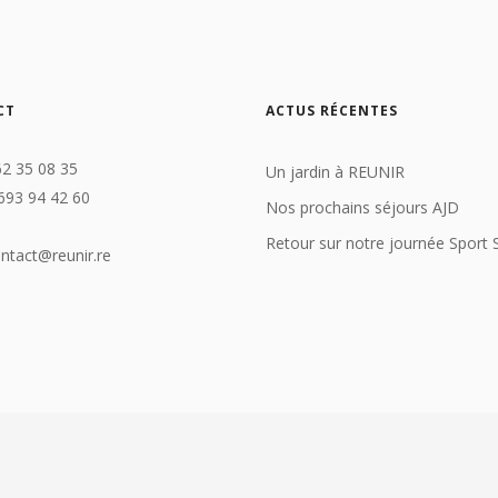
CT
ACTUS RÉCENTES
62 35 08 35
Un jardin à REUNIR
693 94 42 60
Nos prochains séjours AJD
Retour sur notre journée Sport 
ontact@reunir.re