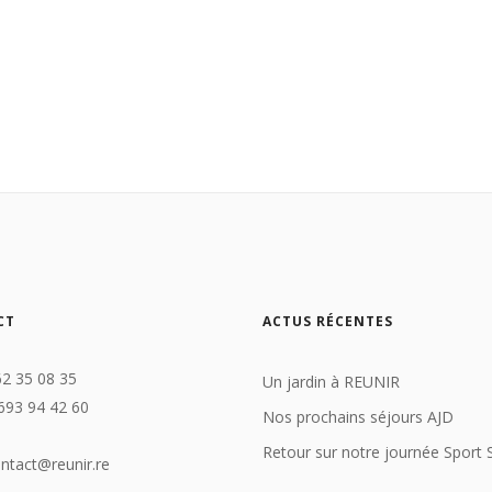
CT
ACTUS RÉCENTES
62 35 08 35
Un jardin à REUNIR
693 94 42 60
Nos prochains séjours AJD
Retour sur notre journée Sport 
ontact@reunir.re