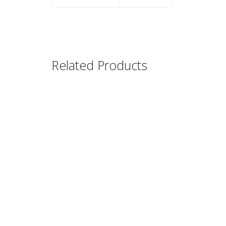
Related Products
Magic Mouse
Wireless Bluetooth
£
69.00