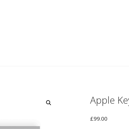
ACCUEIL
A PROPO
A pr
L’équ
Apple K
£
99.00