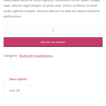
malesuada fames ac turpis egestas. Vestibulum tortor quam, feugiat
vitae, ultricies eget, tempor sit amet, ante. Donec eu libero sit amet
quam egestas semper. Aenean ultricies mi vitae est. Mauris placerat
eleifend leo.
Ajouter au panier
Catégorie :
Bluetooth Headphones
Description
Avis (0)