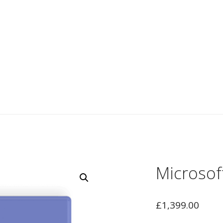
ACCUEIL
A PROPO
A pr
L’équ
Microsof
£
1,399.00