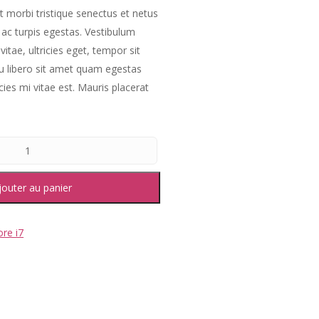
t morbi tristique senectus et netus
ac turpis egestas. Vestibulum
vitae, ultricies eget, tempor sit
u libero sit amet quam egestas
ies mi vitae est. Mauris placerat
jouter au panier
re i7