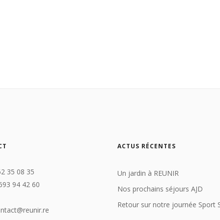
CT
ACTUS RÉCENTES
62 35 08 35
Un jardin à REUNIR
693 94 42 60
Nos prochains séjours AJD
Retour sur notre journée Sport 
ontact@reunir.re